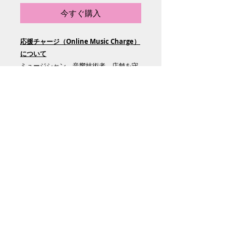
今すぐ購入
応援チャージ（Online Music Charge）
について
ミュージシャン、音響技術者、店舗を守
るために皆様からのご支援（応援チャー
ジ）の支払いよろしくお願いいたしま
す。
Online Music Charge（応援チャージ）
￥10,000 円 になります。
※店舗でのミュージックチャージとして
はお使いいただけません。