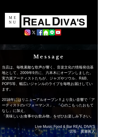
Live Music Food & Bar
ME
NU
Message
当店は、毎晩素敵な歌声が響く、音楽文化の情報発信基
地として、2009年9月に、六本木にオープンしました。
実力派アーティストたちが、ジャズやソウル、R&B、
POPS等、幅広いジャンルのライブを毎晩お届けしてい
ます。
2018年にはリニューアルオープン !! より良い音響で「ア
ーティストのパフォーマンス」、「心のこもったおもて
なし」に加え、
「美味しいお食事やお飲み物」をぜひお楽しみ下さい。
Live Music Food & Bar REAL DIVA'S
​店長 廣瀬眞人