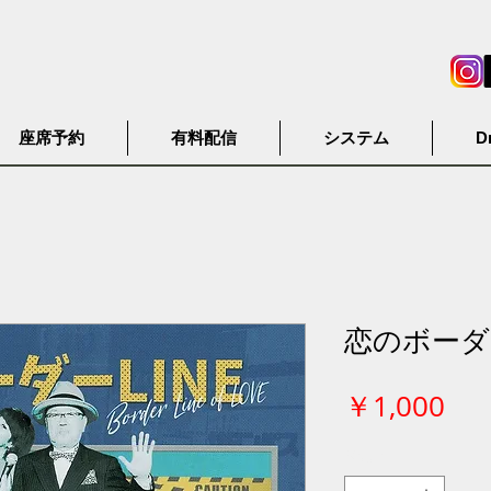
座席予約
有料配信
システム
D
恋のボーダー
価
￥1,000
格
数量
*