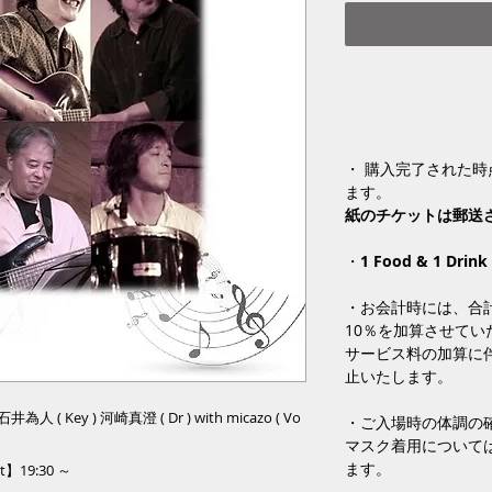
・ 購入完了された
ます。
紙のチケットは郵送
・
1 Food & 1 Drink
・お会計時には、合
10％を加算させて
サービス料の加算に
止いたします。
人 ( Key ) 河崎真澄 ( Dr ) with micazo ( Vo
・ご入場時の体調の
マスク着用について
ます。
t】19:30 ～