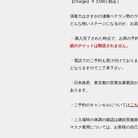
【Charge】￥ 3,500 ( 税込 )
演奏力はさすがの凄腕ベテラン勢のライブ
どんな熱いステージになるのか、お楽し
・ 購入完了された時点で、お席の予
紙のチケットは郵送されません。
・電話でのご予約も受け付けております ( 
となりますのでご了承下さい。
・日本政府、東京都の営業自粛要請が
あります。
・ご予約のキャンセルについては
こち
・ご入場時の体調の確認は継続実施致
マスク着用については、お客様の自己