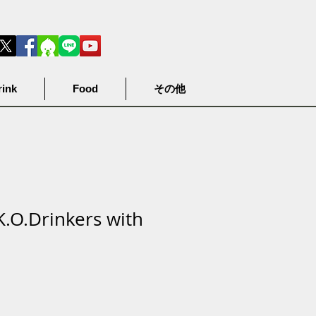
rink
Food
その他
K.O.Drinkers with