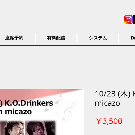
座席予約
有料配信
システム
D
10/23 (木) 
micazo
価
￥3,500
格