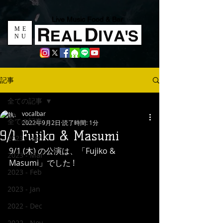
Live Music Food & Bar
ME
NU
記事
全ての記事
vocalbar
全ての記事
2022年9月2日
読了時間: 1分
9/1 Fujiko & Masumi
2023 - Apr
9/1 (木) の公演は、「Fujiko & 
2023 - Mar
Masumi」でした !
2023 - Feb
2023 - Jan
2022 - Dec
2022 - Nov