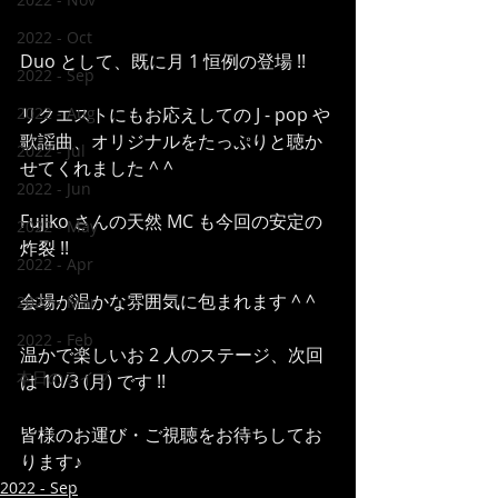
2022 - Oct
Duo として、既に月 1 恒例の登場 !!
2022 - Sep
2022 - Aug
リクエストにもお応えしての J - pop や
歌謡曲、オリジナルをたっぷりと聴か
2022 - Jul
せてくれました ^ ^
2022 - Jun
Fujiko さんの天然 MC も今回の安定の
2022 - May
炸裂 !!
2022 - Apr
会場が温かな雰囲気に包まれます ^ ^   
2022 - Mar
2022 - Feb
温かで楽しいお 2 人のステージ、次回
本日のライブ
は 10/3 (月) です !!  
皆様のお運び・ご視聴をお待ちしてお
ります♪
2022 - Sep