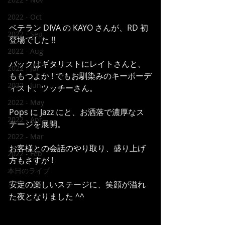
2022 - Oct
ベテラン DIVA の KAYO さんが、RD 初
2022 - Sep
登場でした !!
2022 - Aug
バックはギタリストにレイトさんと、
2022 - Jul
ももつよか ! でもお馴染みのキーボーデ
2022 - Jun
ィスト、ツッチーさん。
2022 - May
Pops に Jazz にと、お洒落で濃厚なス
2022 - Apr
テージを展開。
2022 - Mar
お客様との会話のやり取り、盛り上げ
2022 - Feb
方もさすが !
本日のライブ
安定の楽しいステージに、笑顔が溢れ
た夜となりました ^^