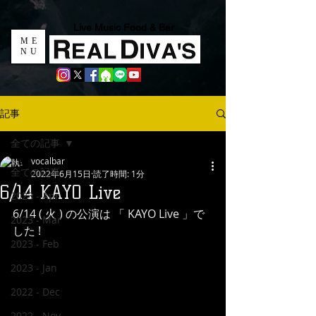
Live Music Food & Bar
ME
NU
記事
全ての記事
vocalbar
全ての記事
2022年6月15日
読了時間: 1分
6/14 KAYO Live
2023 - Apr
6/14 ( 火 ) の公演は 「 KAYO Live 」で
2023 - Mar
した !
2023 - Feb
2023 - Jan
2022 - Dec
2022 - Nov