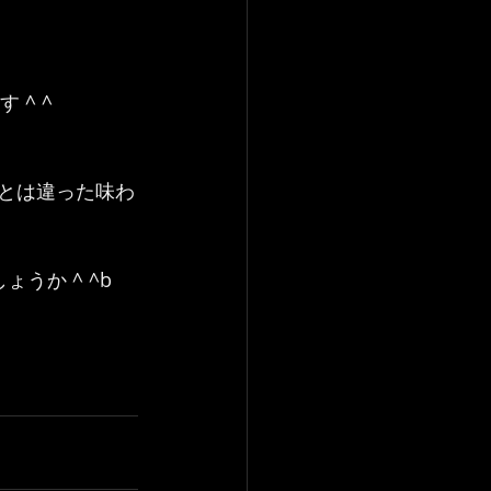
^ ^
段とは違った味わ
うか ^ ^b