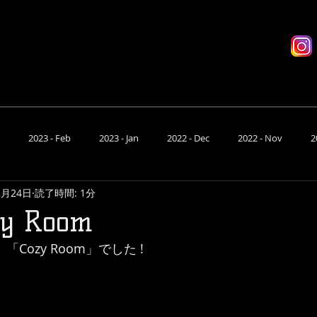
座席予約
有料配信
システム
D
2023 - Feb
2023 - Jan
2022 - Dec
2022 - Nov
2
2月24日
読了時間: 1分
- Jun
2022 - May
2022 - Apr
2022 - Mar
2022 - Feb
zy Room
は、「Cozy Room」でした !