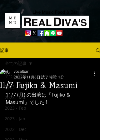
Live Music Food & Bar
ME
NU
記事
全ての記事
vocalbar
全ての記事
2022年11月8日
読了時間: 1分
11/7 Fujiko & Masumi
2023 - Apr
11/7 (月) の出演は「Fujiko & 
2023 - Mar
Masumi」でした !
2023 - Feb
2023 - Jan
2022 - Dec
2022 - Nov