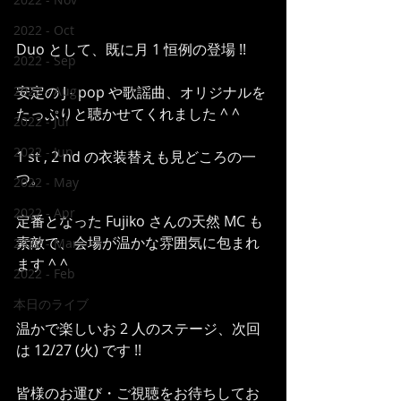
2022 - Oct
Duo として、既に月 1 恒例の登場 !!
2022 - Sep
2022 - Aug
安定の J - pop や歌謡曲、オリジナルを
たっぷりと聴かせてくれました ^ ^
2022 - Jul
2022 - Jun
1 st , 2 nd の衣装替えも見どころの一
つ。 
2022 - May
2022 - Apr
定番となった Fujiko さんの天然 MC も
素敵で、会場が温かな雰囲気に包まれ
2022 - Mar
ます ^ ^ 
2022 - Feb
本日のライブ
温かで楽しいお 2 人のステージ、次回
は 12/27 (火) です !!  
皆様のお運び・ご視聴をお待ちしてお