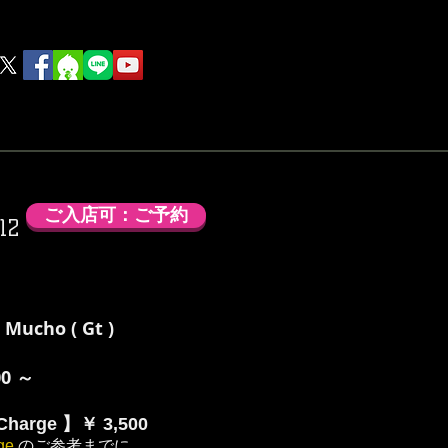
rink
Food
その他
ご入店可：ご予約
12
ucho ( Gt )
00 ～
harge 】￥ 3,500
ge
のご参考までに。