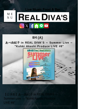
Live Music Food & Bar
ME
NU
8/4 (火)
あべ由紀子 in REAL DIVA'S ～ Summer Live ～
"Kohki Akashi Produce LIVE #8"
【公演名】あべ由紀子 in REAL DIVA'S ～
Summer Live ～ "Kohki Akashi Produce
LIVE #8"