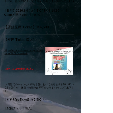
【出演】あべ由紀子 ( Vo ) 赤石香喜 ( Pf ) 横山弘之 ( Gt )
【日時】2026.8.4 ( 火 )
【 OPEN 】18:30 ～ 【
Stage & 配信 Start 】19:30 ～
【店舗座席 Ticket 】￥4,500
【座席 Ticket 購入】
https://www.realdivas.net/product-
page/260804z-abak
​ご予約・ご入場時のお願いはこちら
・電話でのキャンセル待ちも受け付けております ( 16：00 ～
22：00 ) が、休日・時間外は不可となりますのでご了承下さ
い。
【有料配信 Ticket】￥2,500 ～
【配信チケット購入】