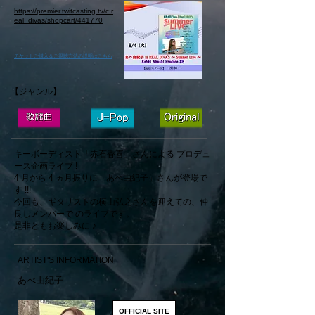
https://premier.twitcasting.tv/c:r
eal_divas/shopcart/441770
​チケットご購入＆ご視聴方法の説明はこちら
【ジャンル】
キーボーディスト「赤石香喜」さんによる プロデュ
ース企画ライブ !
4 月から 4 ヵ月振りに「あべ由紀子」さんが登場で
す !!!
今回も、ギタリストの横山弘之さんを迎えての、仲
良しメンバーで のライブです。
​​​​​​​是非ともお楽しみに ♪
ARTIST'S INFORMATION
​あべ由紀子
OFFICIAL SITE