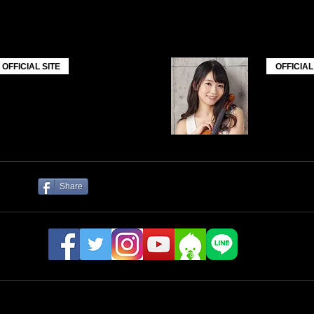
​小夜子
OFFICIAL SITE
OFFICIAL
Share
ャルSNS
ス