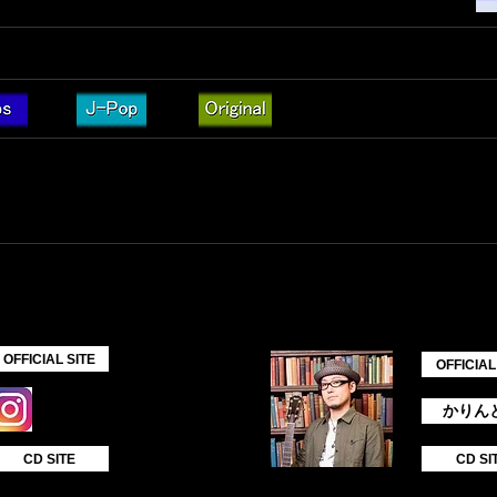
//twitcasting.tv/c:real_divas
で繋いだユニット名「MIST」として今年から始動！
、圧倒的パフォーマンスをお楽しみください！
ATION
イワモトヒロヨシ
OFFICIAL SITE
OFFICIAL
かりん
CD SITE
CD SI