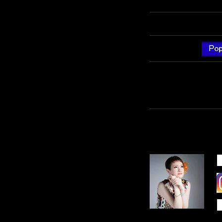
【ご視聴ページ】
https:
【ジャンル】
メンバーのイニシャル
幅広い楽曲チョイスと
ARTIST'S INFORM
Mio