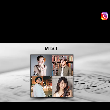
座席予約
有料配信
システム
D
MIST