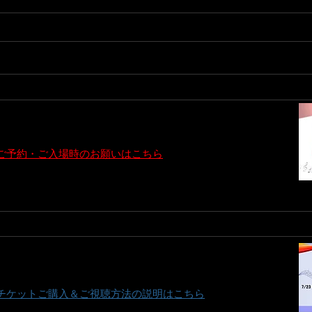
トヒロヨシ ( Gt ) 田島 岳 ( Key ) 小夜子 ( Vln )
) 【 OPEN 】18:30 ～ 【 Stage & 配信 Start 】19:30 ～
,850
https://www.realdivas.net/product-page/260723z-mist
​ご予約・ご入場時のお願いはこちら
のご予約も受け付けております ( 16：00 ～ 22：00 ) が、休日・時間外は不可
300 ～
https://premier.twitcasting.tv/c:real_divas/shopcart/434448
​チケットご購入＆ご視聴方法の説明はこちら