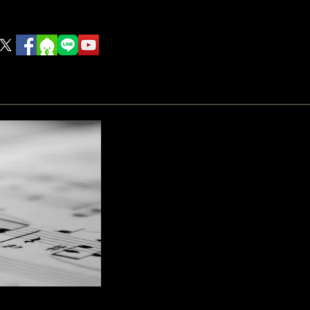
rink
Food
その他