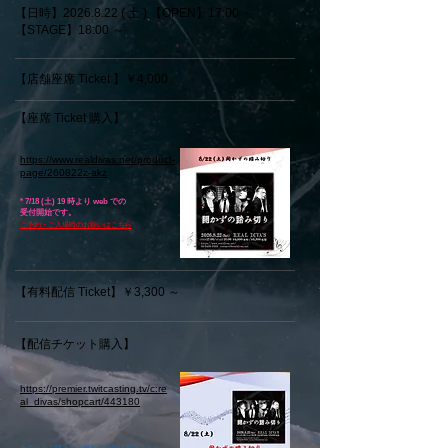
【日時】2026.8.22 ( 土 )
【OPEN】17:0
0 ～
【STAGE】18:0
0 ～
【店舗座席 Ticket 】￥4,000
【座席 Ticket 購入】
https://www.realdivas.net/product-
page/260822z-akz
* 7/18 (土) 19 時より web での
受付開始です。
​ご予約・ご入場時のお願いはこちら
【有料配信 Ticket】￥3,300 ～
【配信チケット購入】
https://premier.twitcasting.tv/c:re
al_divas/shopcart/443180
​チケットご購入＆ご視聴方法の説明はこちら