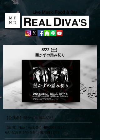
Live Music Food & Bar
ME
NU
8/22 (土)
開かずの踏み切り​
【公演名】開かずの踏み切り
【出演】Nao ( Vo & Gt ) HIROKI ( B ) む
らいなおき ( Vo & Gt ) 魔太朗 ( Dr )