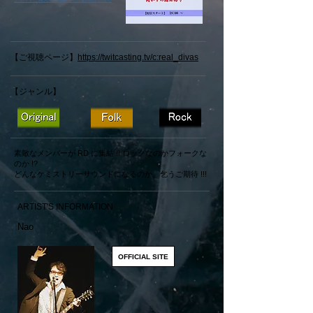
【ご視聴ページ】
https://twitcasting.tv/c:real_divas
【ジャンル】
素敵なメンバーが RD に集結 !! ロックなのかフォークな
のか !?
どんなケミストリーサウンドになるのか、乞うご期待 !!!
ARTIST'S INFORMATION
Nao
OFFICIAL SITE