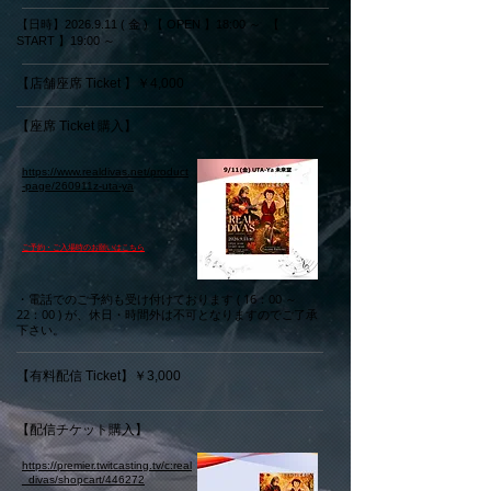
【日時】2026.9.11 ( 金 ) 【 OPEN 】18:00 ～ 【
START 】19:00 ～
【店舗座席 Ticket 】￥4,000
【座席 Ticket 購入】
https://www.realdivas.net/product
-page/260911z-uta-ya
​ご予約・ご入場時のお願いはこちら
・電話でのご予約も受け付けております ( 16：00 ～
22：00 ) が、休日・時間外は不可となりますのでご了承
下さい。
【有料配信 Ticket】
￥3,000
【配信チケット購入】
https://premier.twitcasting.tv/c:real
_divas/shopcart/446272