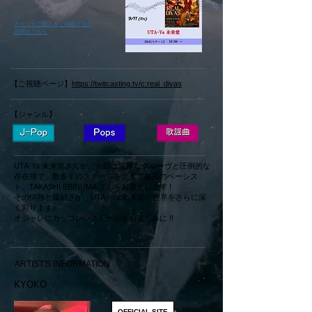
​チケットご購入＆ご視聴方法の
説明はこちら
【ご視聴ページ】
https://twitcasting.tv/c:real_divas
【ジャンル】
UTA-Ya 未来堂さんが、今回は重厚なグルーヴと圧倒的な
存在感で、数多くのステージを支えて孤高のベーシス
ト、TAKASHI EBINUMA さんをお迎えします !
その情熱と繊細さが、UTA - Ya 未来堂の世界をさらに深
く彩ります♪
オシャレにカッコいいステージをお楽しみに !!
ARTIST'S INFORMATION
KYOKO
OFFICIAL SITE