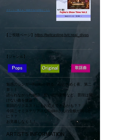
​チケットご購入＆ご視聴方法の説明はこちら
【ご視聴ページ】
https://twitcasting.tv/c:real_divas
【ジャンル】
魅惑のシンガーFujikoが贈る、心ときめく夜、第二
章！！
語られなかった物語、想い出の楽曲など、普段は聞
けない曲を披露！
前回のリクエストにもお応えできるかも？？
今回こそミステリアスなFujikoさんの全貌が明らか
に？？
お見逃しなく！！
ARTIST'S INFORMATION