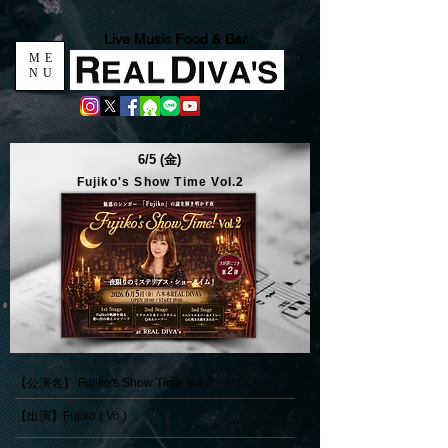
Live Music Food & Bar
ME
NU
6/5 (金)
Fujiko's Show Time Vol.2
【公演名】 Fujiko's Show Time Vol.2
【出演】Fujiko ( Vo )