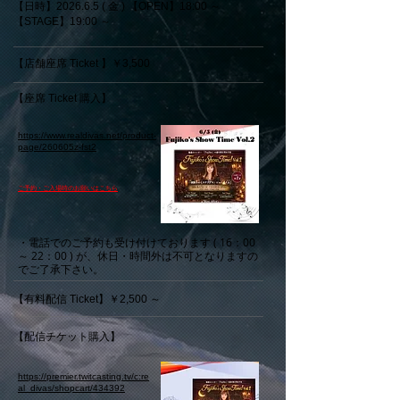
【日時】2026.6.5 ( 金 )
【OPEN】18:0
0 ～
【STAGE】19:0
0 ～
【店舗座席 Ticket 】￥3,500
【座席 Ticket 購入】
https://www.realdivas.net/product-
page/260605z-fst2
​ご予約・ご入場時のお願いはこちら
・電話でのご予約も受け付けております ( 16：00
～ 22：00 ) が、休日・時間外は不可となりますの
でご了承下さい。
【有料配信 Ticket】￥2,500 ～
【配信チケット購入】
https://premier.twitcasting.tv/c:re
al_divas/shopcart/434392