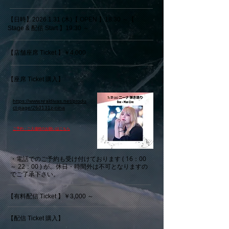
【日時】2026.1.31 (木)【 OPEN 】18:30 ～【
Stage & 配信 Start 】19:30 ～
【店舗座席 Ticket 】￥4,000
【座席 Ticket 購入】
https://www.realdivas.net/produ
ct-page/260131z-nina
​ご予約・ご入場時のお願いはこちら
・電話でのご予約も受け付けております ( 16：00
～ 22：00 ) が、休日・時間外は不可となりますの
でご了承下さい。
【有料配信 Ticket 】￥3,000 ～
【配信 Ticket 購入】