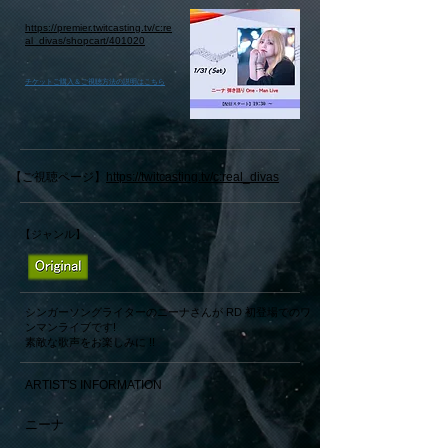
https://premier.twitcasting.tv/c:re
al_divas/shopcart/401020
​チケットご購入＆ご視聴方法の説明はこちら
【ご視聴ページ】
https://twitcasting.tv/c:real_divas
【ジャンル】
シンガーソングライターのニーナさんが RD 初登場でのワ
ンマンライブです!
素敵な歌声をお楽しみに !!
ARTIST'S INFORMATION
​ニーナ