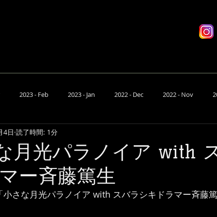
座席予約
有料配信
システム
D
2023 - Feb
2023 - Jan
2022 - Dec
2022 - Nov
2
月4日
読了時間: 1分
- Jun
2022 - May
2022 - Apr
2022 - Mar
2022 - Feb
さな月光パラノイア with
マー斉藤篤生
は、「小さな月光パラノイア with スバラシキドラマー斉藤篤