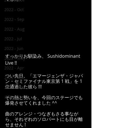
2022 - Oct
2022 - Sep
2022 - Aug
2022 - Jul
2022 - Jun
すっかりお馴染み、 Sushidominant 
2022 - May
Live !!
2022 - Apr
つい先日、「エマージェンザ・ジャパ
2022 - Mar
ン・セミファイナル東京第 1 戦」を 1 
位通過した彼ら !!!
2022 - Feb
本日のライブ
その熱と勢いを、今回のステージでも
爆発させてくれました ^^
曲のアレンジ・つなぎもさる事なが
ら、それぞれのソロパートにも目が離
せません !