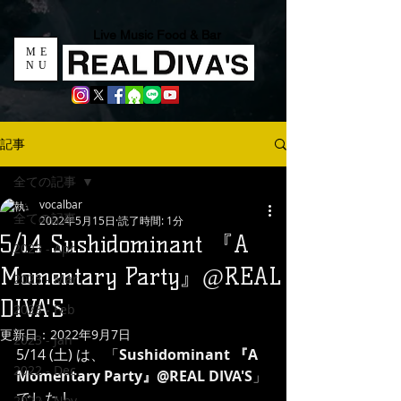
Live Music Food & Bar
ME
NU
記事
全ての記事
vocalbar
全ての記事
2022年5月15日
読了時間: 1分
5/14 Sushidominant 『A
2023 - Apr
Momentary Party』@REAL
2023 - Mar
DIVA'S
2023 - Feb
更新日：
2022年9月7日
2023 - Jan
5/14 (土) は、「
Sushidominant 『A 
2022 - Dec
Momentary Party』@REAL DIVA'S
」
でした !
2022 - Nov