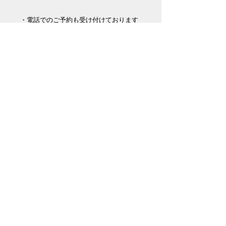
・電話でのご予約も受け付けております
( 16：00 ～ 22：00 ) が、休日・時間外は
不可となりますのでご了承下さい。
・日本政府、東京都の営業自粛要請があ
った場合、ライブの内容が変更になる場
合があります。
・ご予約のキャンセルについては
こちら
をご確認ください。
・ご入場時の、手指消毒・体調の確認は
継続実施致します。
マスク着用については、お客様の自己判
断でお願い致します。
ご注意