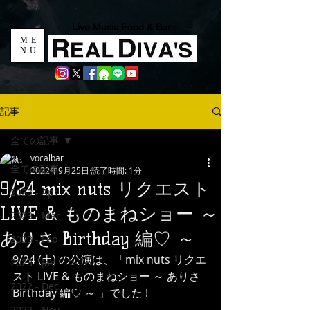
Live Music Food & Bar
ME
NU
記事
全ての記事
vocalbar
全ての記事
2022年9月25日
読了時間: 1分
9/24 mix nuts リクエスト
2023 - Apr
LIVE & ものまねショー ～
2023 - Mar
ありさ Birthday 編♡ ～
2023 - Feb
9/24 (土) の公演は、「mix nuts リクエ
2023 - Jan
スト LIVE & ものまねショー ～ ありさ 
2022 - Dec
Birthday 編♡ ～ 」でした !
2022 - Nov