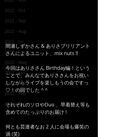
2022 - Oct
2022 - Sep
2022 - Aug
2022 - Jul
間瀬しずかさん & ありさブリリアント
2022 - Jun
さんによるユニット、mix nuts !!
2022 - May
今回はありささん Birthday編！という
2022 - Apr
ことで、みんなでありささんをお祝い
しながらライブを楽しもうの会ですっ
2022 - Mar
♡！の回でした ^ ^
2022 - Feb
本日のライブ
それぞれのソロやDuo 、早着替え等も
含めてのたっぷりのお届け !
何とも芸達者なお 2 人に会場も爆笑の
渦 (笑)