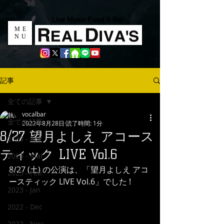
Live Music Food & Bar
ME
NU
記事
全ての記事
vocalbar
全ての記事
2022年8月28日
読了時間: 1分
8/27 望月よしえ アコース
2023 - Apr
ティック LIVE Vol.6
2023 - Mar
8/27 (土) の公演は、「望月よしえ アコ
2023 - Feb
ースティック LIVE Vol.6」でした !
2023 - Jan
2022 - Dec
2022 - Nov