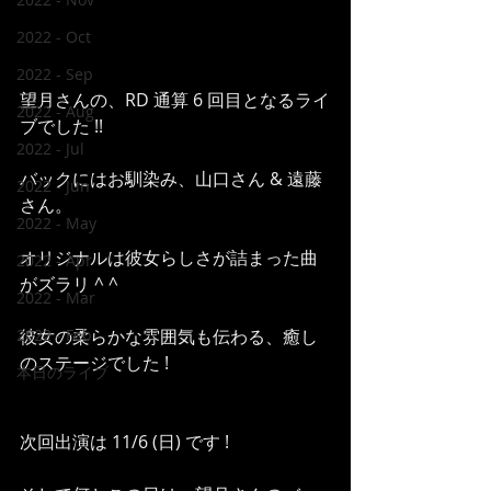
2022 - Oct
2022 - Sep
望月さんの、RD 通算 6 回目となるライ
2022 - Aug
ブでした !!
2022 - Jul
バックにはお馴染み、山口さん & 遠藤
2022 - Jun
さん。
2022 - May
オリジナルは彼女らしさが詰まった曲
2022 - Apr
がズラリ ^ ^
2022 - Mar
彼女の柔らかな雰囲気も伝わる、癒し
2022 - Feb
のステージでした !
本日のライブ
次回出演は 11/6 (日) です !