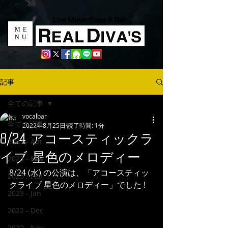
Live Music Food & Bar
ME
NU
記事
全ての記事
vocalbar
全ての記事
2022年8月25日
読了時間: 1分
8/24 アコースティックラ
2023 - Apr
イブ 星色のメロディー
2023 - Mar
8/24 (水) の公演は、「アコースティッ
2023 - Feb
クライブ 星色のメロディー」でした !
2023 - Jan
2022 - Dec
2022 - Nov