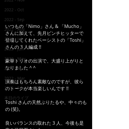
2022 - Oct
2022 - Sep
いつもの「Nimo」さん & 「Mucho」
2022 - Aug
さんに加えて、先月ピンチヒッターで
2022 - Jul
登場してくれたベーシストの「Toshi」
さんの 3 人編成 !!
2022 - Jun
2022 - May
豪華トリオの出演で、大盛り上がりと
なりました ^ ^
2022 - Apr
2022 - Mar
演奏はもちろん素敵なのですが、彼ら
2022 - Feb
のトークが本当楽しいんです !!
本日のライブ
Toshi さんの天然ぶりたるや、中々のも
の (笑)。
良いバランスの取れた 3 人、今後も是