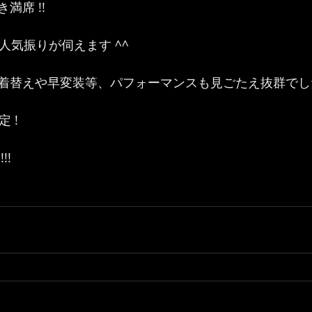
満席 !!
の人気振りが伺えます ^^
着替えや早変装等、パフォーマンスも見ごたえ抜群でした
 !
!!