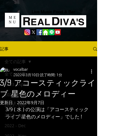
Live Music Food & Bar
ME
NU
記事
全ての記事
vocalbar
全ての記事
2022年3月10日
読了時間: 1分
3/9 アコースティックライ
2023 - Apr
ブ 星色のメロディー
2023 - Mar
更新日：
2022年9月7日
2023 - Feb
3/9 ( 水 ) の公演は「アコースティック
2023 - Jan
ライブ 星色のメロディー」でした !
2022 - Dec
2022 - Nov