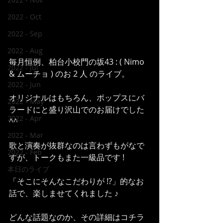
2022 - Oct
2022 - Sep
2022 - Aug
毎月恒例、柏台小校門の坂43 : ( Nimo 
2022 - Jul
& ムーチョ ) のお 2 人 のライブ。
2022 - Jun
オリジナルはもちろん、ポップスにバ
2022 - May
ラードにと盛り沢山でのお届けでした 
2022 - Apr
^^
2022 - Mar
歌と演奏が抜群なのは言わずもがなで
2022 - Feb
すが、トークもまた一級品です !
本日のライブ
「そこにそんなこだわりが !?」的なお
話で、楽しませてくれました ♪
どんな話題なのか、その詳細はコチラ