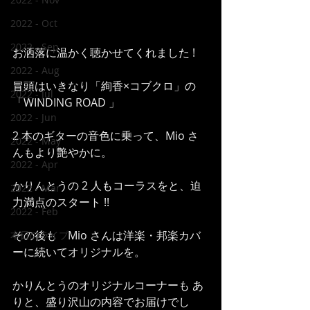
2022 - Oct
2022 - Sep
お洒落に温かく聴かせてくれました !
2022 - Aug
冒頭はいきなり「絢香×コブクロ」の
2022 - Jul
「WINDING ROAD 」
2022 - Jun
2 本のギターの音色に乗って、Mio さ
2022 - May
んもより艶やかに。
2022 - Apr
かりんとうの 2 人もコーラスをと、迫
2022 - Mar
力満点のスタート !!
2022 - Feb
その後も　Mio さんは洋楽・邦楽カバ
本日のライブ
ーに続いてオリジナルを。
かりんとうのオリジナルコーナーも あ
りと、盛り沢山の内容でお届けでし