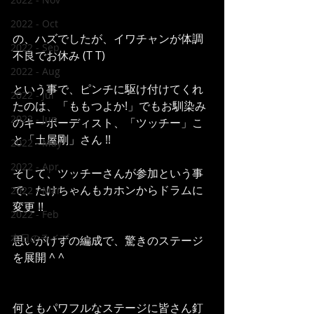
2022 - Oct
の、ハズでしたが、イワチャンが体調
2022 - Sep
不良でお休み (T T)
2022 - Aug
という事で、ピンチに駆け付けてくれ
2022 - Jul
たのは、「ももつよか!」でもお馴染み
2022 - Jun
のキーボーディスト、「ツッチー」こ
と「土屋剛」さん !!
2022 - May
2022 - Apr
そして、ツッチーさんが参加という事
で、たけちゃんもカホンからドラムに
2022 - Mar
変更 !!
2022 - Feb
本日のライブ
思いがけずの編成で、驚きのステージ
を展開 ^ ^
何ともパワフルなステージに皆さん釘