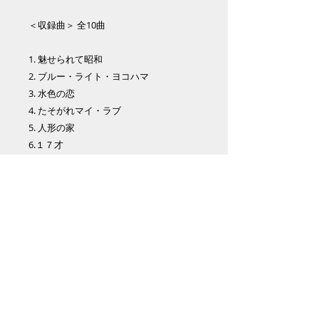
＜収録曲＞ 全10曲
1. 魅せられて昭和
2. ブルー・ライト・ヨコハマ
3. 水色の恋
4. たそがれマイ・ラブ
5. 人形の家
6.１７才
7. ありがとうの歌
8. 好きになった人
9. 聖母たちのララバイ
10. 夢芝居
洋楽DIVAな小野ひとみがついに！昭和の
名曲を歌うごきげんなバンド結成。
ピアノ西原悟の独創的なアレンジが光
り、骨太なグルーブが唸る原田賢扶のベ
ースに、柔らかでJazzyな堀口和子のバイ