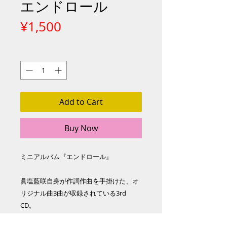
エンドロール
Price
¥1,500
Quantity
*
Add to Cart
Buy Now
ミニアルバム『エンドロール』
眞塩藍咲自身が作詞作曲を手掛けた、オ
リジナル曲3曲が収録されている3rd
CD。
ピアニスト眞間麻美の奏でる繊細なピア