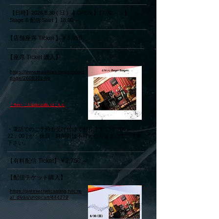
【日時】2026.8.30 ( 日 ) 【 OPEN 】17:00 ～ 【
Stage & 配信 Start 】18:00 ～
【店舗座席 Ticket 】￥3,850
【座席 Ticket 購入】
https://www.realdivas.net/product-
page/260830z-bb
​ご予約・ご入場時のお願いはこちら
・電話でのご予約も受け付けております ( 16：00 ～
22：00 ) が、休日・時間外は不可となりますのでご了承
下さい。
【有料配信 Ticket】￥2,750 ～
【配信チケット購入】
https://premier.twitcasting.tv/c:re
al_divas/shopcart/444279