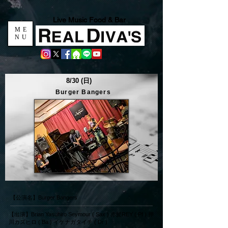
Live Music Food & Bar
ME
NU
8/30 (日)
Burger Bangers
【公演名】Burger Bangers
【出演】Brian Yasuhiro Seymour ( Sax ) 赤髪REY ( Pf ) 押
川カズヒロ ( Ba ) イケナガタイチ ( Dr )