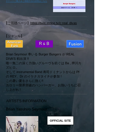
​チケットご購入＆ご視聴方法の説明はこちら
【ご視聴ページ】
https://twitcasting.tv/c:real_divas
【ジャンル】
Brian Seymour 率いる Burger Bungers が REAL
DIVA'S 初出演 !!
唯一無二の深く力強いグルーヴを紡ぐは Ba , 押川カ
ズヒロ。
そして instrumental Band 寿司ドミナントからは Pf
の REY、Dr のイケナガタイチが参加 !
この暑い夏をさらに熱く!!
カロリー限界突破のハンバーガー、お熱いうちに召
し上がれ !
ARTIST'S INFORMATION
Brian Yasuhiro Seymour
OFFICIAL SITE