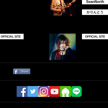
SeanNorth
かりんとう
桐 ( heidi.)
OFFICIAL SITE
OFFICIAL SITE
Share
ャルSNS