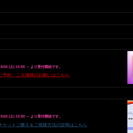
シンフォニー
( Gt ) Toshi ( B ) 桐 ( Dr ) ( heidi.)
 ) 【OPEN】18:00 ～ 【STAGE】19:00 ～
,500
https://www.realdivas.net/product-page/260821z-qs
* 6/20 (土) 15:00 ～ より受付開始です。
​ご予約・ご入場時のお願いはこちら
500 ～
https://premier.twitcasting.tv/c:real_divas/shopcart/440358
* 6/20 (土) 15:00 ～ より受付開始です。
​チケットご購入＆ご視聴方法の説明はこちら