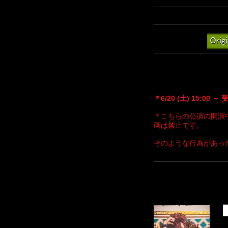
【ご視聴ページ】
https:
【ジャンル】
トリプルシンフォニー BE
トシンフォニー」と題し
更に熱くなる 4 人の
＊6/20 (土) 15:00
＊こちらの公演の開演
画は禁止です。
そのような行為があっ
ARTIST'S INFORM
Nimo