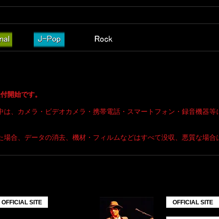
//twitcasting.tv/c:real_divas
AT BOOST が、Guest: Dr. 桐（heidi.）さんを正式にメンバー
てのライブをお届け !
世界をお楽しみください ♪
 ～ 受付開始です。
中は、カメラ・ビデオカメラ・携帯電話・スマートフォン・録音機器等
た場合、データの消去、機材・フィルムなどはすべて没収、悪質な場合
ATION
Mucho
OFFICIAL SITE
OFFICIAL SITE