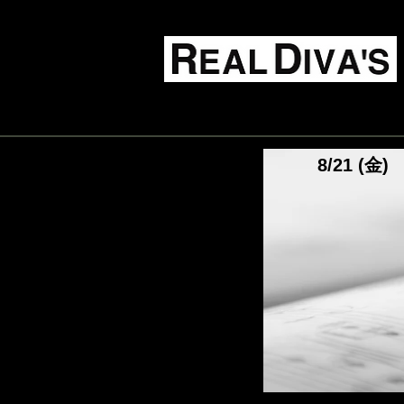
Live Music Food & Bar
TOP
schedule
8/21 (金)