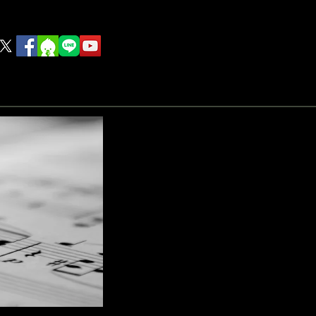
Food
others