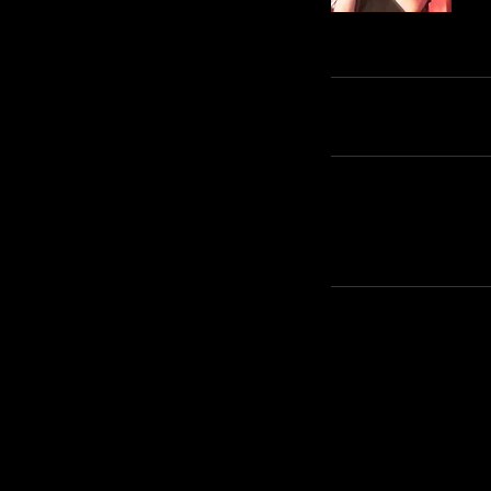
​このページをシェアする
リアルディーバスオフィシ
お問い合わせ先 :
六本木リアルディーバ
sales@realdivas.net
https://www.realdivas.