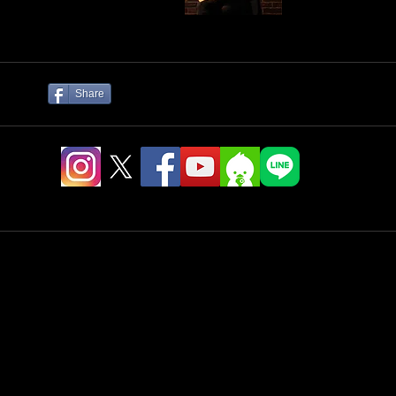
Share
ャルSNS
ス
net