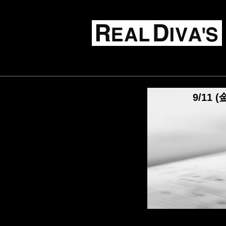
Live Music Food & Bar
TOP
schedule
9/11 (