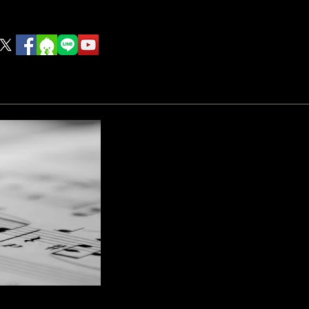
Food
others