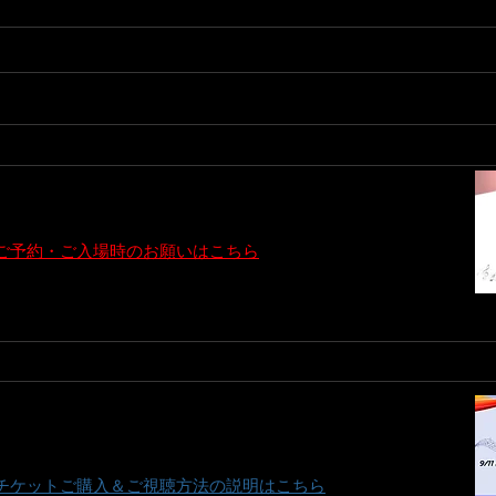
来堂
 充 ( Gt ) TAKASHI EBINUMA ( B )
) 【 OPEN 】18:00 ～ 【 START 】19:00 ～
,000
https://www.realdivas.net/product-page/260911z-uta-ya
​ご予約・ご入場時のお願いはこちら
のご予約も受け付けております ( 16：00 ～ 22：00 ) が、休日・時間外は不可
000
https://premier.twitcasting.tv/c:real_divas/shopcart/446272
​チケットご購入＆ご視聴方法の説明はこちら