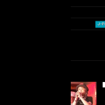
【ご視聴ページ】
https:
【ジャンル】
UTA-Ya 未来堂さ
TAKASHI EBINUMA
その情熱と繊細さが、UT
オシャレにカッコいいス
ARTIST'S INFORM
KYOKO