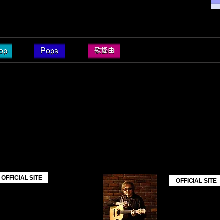
//twitcasting.tv/c:real_divas
んが、今回は重厚なグルーヴと圧倒的な存在感で、数多くのステージを支え
 さんをお迎えします !
A - Ya 未来堂の世界をさらに深く彩ります♪
テージをお楽しみに !!
ATION
​内田充
OFFICIAL SITE
OFFICIAL SITE