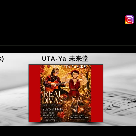
Reservations
Live Streaming
Drink
金)
UTA-Ya 未来堂