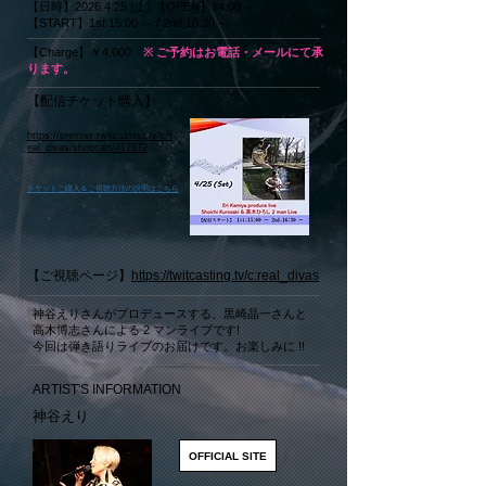
【日時】2026.4.25 (土) 【OPEN】14:00 ～
【START】1st 15:00 ～ / 2nd 16:30 ～
【Charge】￥4,000​
※ ご予約はお電話・メールにて承
ります。
【配信チケット購入】
https://premier.twitcasting.tv/c:r
eal_divas/shopcart/417972
​チケットご購入＆ご視聴方法の説明はこちら
【ご視聴ページ】
https://twitcasting.tv/c:real_divas
神谷えりさんがプロデュースする、黒崎晶一さんと
高木博志さんによる 2 マンライブです!
今回は弾き語りライブのお届けです。お楽しみに !!
ARTIST'S INFORMATION
神谷えり
OFFICIAL SITE