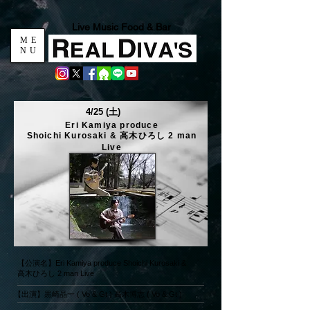
Live Music Food & Bar
ME
NU
4/25 (土)
Eri Kamiya produce
Shoichi Kurosaki & 高木ひろし 2 man
Live
【公演名】Eri Kamiya produce Shoichi Kurosaki &
高木ひろし 2 man Live
【出演】黒崎晶一 ( Vo & Gt ) 高木博志 ( Vo & Gt )